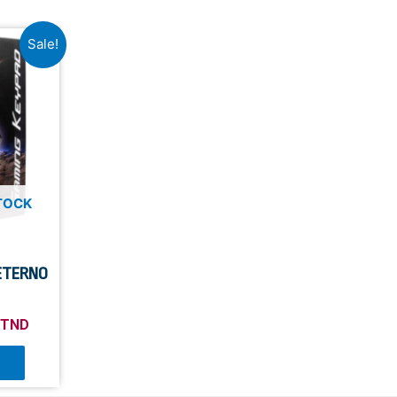
Sale!
TOCK
 ETERNO
TND