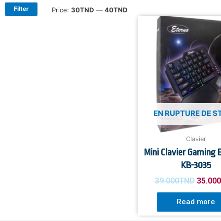
Filter
Price:
30TND
—
40TND
EN RUPTURE DE S
Clavier
Mini Clavier Gaming
KB-3035
39.000
TND
35.000
Read more