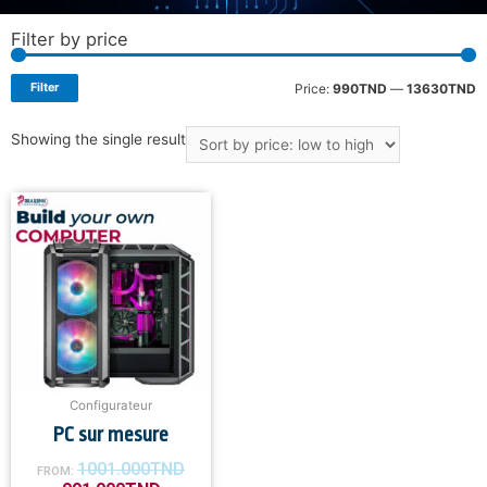
Filter by price
Filter
Price:
990TND
—
13630TND
Showing the single result
Configurateur
PC sur mesure
1001.000
TND
FROM: