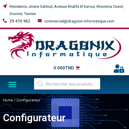
Résidence Jinene Sahloul, Avenue Khalifa El Karoui, Khezema Ouest,
Sousse, Tunisie
29 470 962
commercial@dragonix-informatique.com
0.000
TND
Home
/ Configurateur
Configurateur