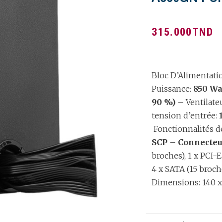
315.000
TND
Bloc D’Alimentat
Puissance:
850 Wa
90 %)
– Ventilate
tension d’entrée:
Fonctionnalités de
SCP
–
Connecteu
broches), 1 x PCI-E
4 x SATA (15 broc
Dimensions: 140 x