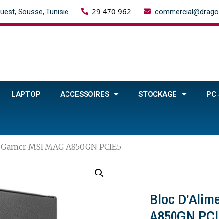
29 470 962
uest, Sousse, Tunisie
commercial@dragon
LAPTOP
ACCESSOIRES
STOCKAGE
PC
on Gamer MSI MAG A850GN PCIE5
Bloc D'Ali
A850GN PCI