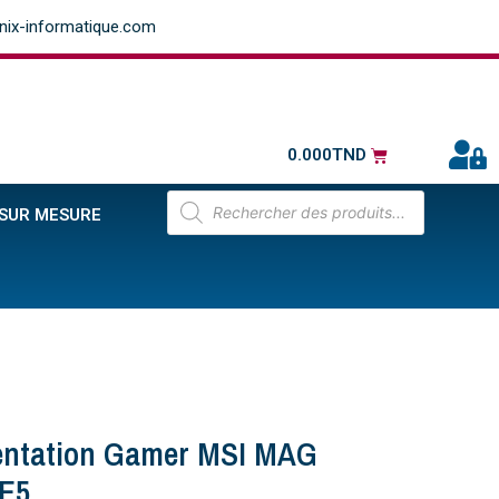
ix-informatique.com
0.000
TND
 SUR MESURE
mentation Gamer MSI MAG
E5