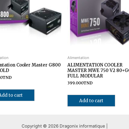
ation
Alimentation
ntation Cooler Master G800
ALIMENTATION COOLER
GOLD
MASTER MWE 750 V2 80+
FULL MODULAR
00
TND
399.000
TND
Add to cart
Add to cart
Copyright © 2026 Dragonix informatique |