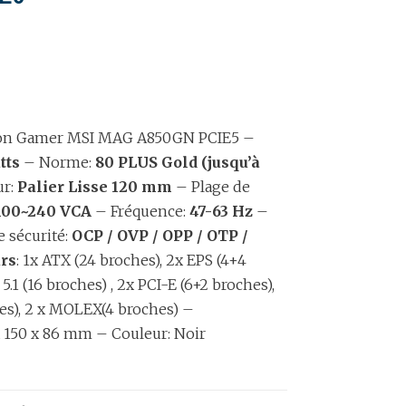
ion Gamer MSI MAG A850GN PCIE5 –
tts
– Norme:
80 PLUS Gold (jusqu’à
ur:
Palier Lisse
120 mm
– Plage de
100~240 VCA
– Fréquence:
47-63 Hz
–
 sécurité:
OCP / OVP / OPP / OTP /
rs
: 1x ATX (24 broches), 2x EPS (4+4
 5.1 (16 broches) , 2x PCI-E (6+2 broches),
hes), 2 x MOLEX(4 broches) –
 150 x 86 mm – Couleur: Noir