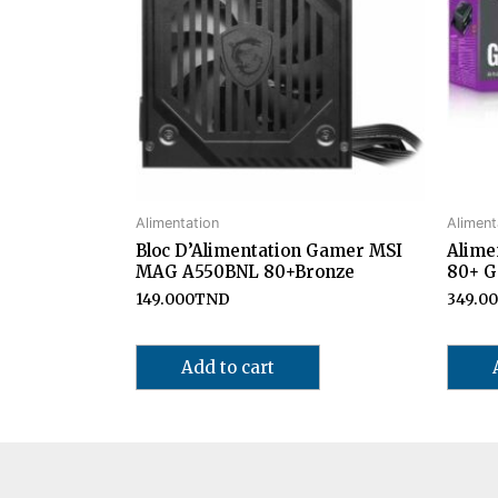
Alimentation
Aliment
Bloc D’Alimentation Gamer MSI
Alime
MAG A550BNL 80+Bronze
80+ 
149.000
TND
349.0
Add to cart