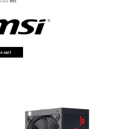
Brand:
MSI
to cart