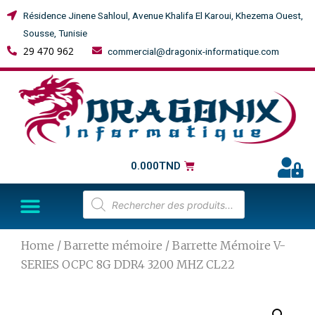
Résidence Jinene Sahloul, Avenue Khalifa El Karoui, Khezema Ouest,
Sousse, Tunisie
29 470 962
commercial@dragonix-informatique.com
0.000
TND
Home
/
Barrette mémoire
/ Barrette Mémoire V-
SERIES OCPC 8G DDR4 3200 MHZ CL22