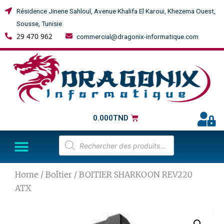
Résidence Jinene Sahloul, Avenue Khalifa El Karoui, Khezema Ouest,
Sousse, Tunisie
29 470 962
commercial@dragonix-informatique.com
0.000
TND
Home
/
Boîtier
/ BOITIER SHARKOON REV220
ATX