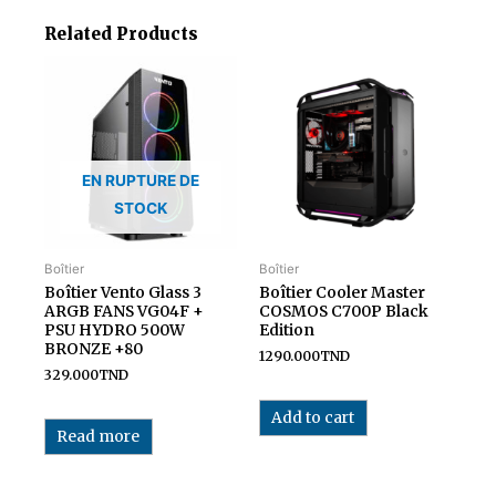
Related Products
EN RUPTURE DE
STOCK
Boîtier
Boîtier
Boîtier Vento Glass 3
Boîtier Cooler Master
ARGB FANS VG04F +
COSMOS C700P Black
PSU HYDRO 500W
Edition
BRONZE +80
1290.000
TND
329.000
TND
Add to cart
Read more