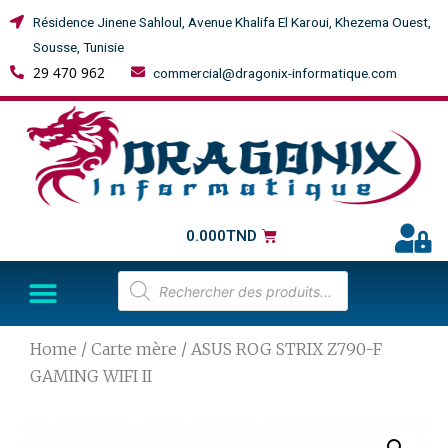
Résidence Jinene Sahloul, Avenue Khalifa El Karoui, Khezema Ouest,
Sousse, Tunisie
29 470 962
commercial@dragonix-informatique.com
0.000
TND
Home
/
Carte mère
/ ASUS ROG STRIX Z790-F
GAMING WIFI II