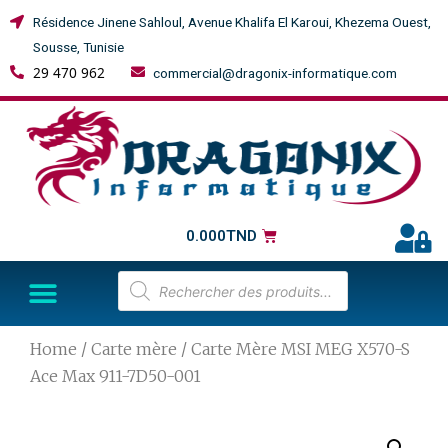
Résidence Jinene Sahloul, Avenue Khalifa El Karoui, Khezema Ouest,
Sousse, Tunisie
29 470 962
commercial@dragonix-informatique.com
0.000
TND
Home
/
Carte mère
/ Carte Mère MSI MEG X570-S
Ace Max 911-7D50-001