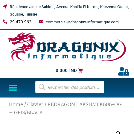
Résidence Jinene Sahloul, Avenue Khalifa El Karoui, Khezema Ouest,
Sousse, Tunisie
29 470 962
commercial@dragonix-informatique.com
0.000
TND
Home
/
Clavier
/ REDRAGON LAKSHMI K606-OG
– GRIS/BLACK