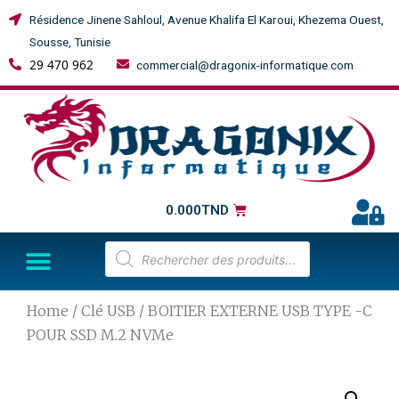
Résidence Jinene Sahloul, Avenue Khalifa El Karoui, Khezema Ouest,
Sousse, Tunisie
29 470 962
commercial@dragonix-informatique.com
0.000
TND
Home
/
Clé USB
/ BOITIER EXTERNE USB TYPE -C
POUR SSD M.2 NVMe