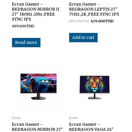
Ecran Gamer –
Ecran Gamer –
REDRAGON MIRROR II
REGRAGON LEPTIS 27″
27″ 180Hz ,1Ms ,FREE
75Hz ,2K ,FREE SYNC IPS
SYNC IPS
439.000
TND
489.000
TND
499.000
TND
Add to cart
Read more
Ecran
Ecran
Ecran Gamer –
Ecran Gamer –
REDRAGON MIRROR 27″
REDRAGON VAGA 24″