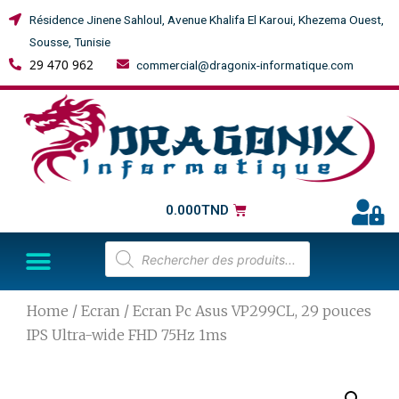
Résidence Jinene Sahloul, Avenue Khalifa El Karoui, Khezema Ouest,
Sousse, Tunisie
29 470 962
commercial@dragonix-informatique.com
0.000
TND
Home
/
Ecran
/ Ecran Pc Asus VP299CL, 29 pouces
IPS Ultra-wide FHD 75Hz 1ms