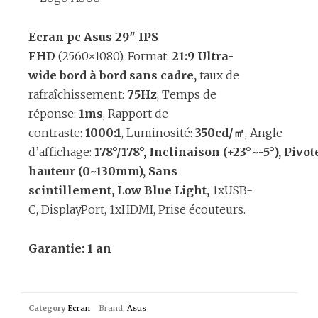
Ecran pc
Asus
29″ IPS
FHD
(2560×1080), Format:
21:9 Ultra-
wide bord à bord sans cadre,
taux de
rafraîchissement:
75Hz
, Temps de
réponse:
1ms
, Rapport de
contraste:
1000:1
, Luminosité:
350cd/㎡
, Angle
d’affichage:
178°/178°
, Inclinaison (+23°~-5°), Piv
hauteur (0~130mm), Sans
scintillement, Low Blue Light,
1xUSB-
C, DisplayPort, 1xHDMI, Prise écouteurs.
Garantie:
1 an
Category
Ecran
Brand:
Asus