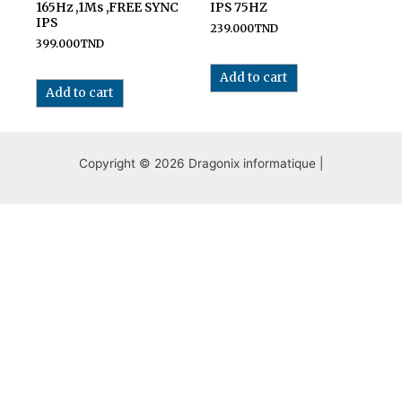
165Hz ,1Ms ,FREE SYNC
IPS 75HZ
IPS
239.000
TND
399.000
TND
Add to cart
Add to cart
Copyright © 2026 Dragonix informatique |