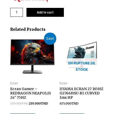
Add to cart
Related Products
Sale!
EN RUPTURE DE
STOCK
Ecran
Ecran
Ecran Gamer –
IIYAMA ECRAN 27 165HZ
REDRAGON NEAPOLIS
G2766HSU-B1 CURVED
24″ 75HZ
1ms HP
219.000
TND
675.000
TND
239.000
TND