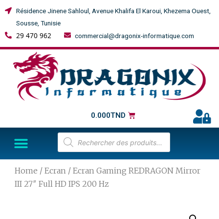
Résidence Jinene Sahloul, Avenue Khalifa El Karoui, Khezema Ouest,
Sousse, Tunisie
29 470 962
commercial@dragonix-informatique.com
0.000
TND
Home
/
Ecran
/ Ecran Gaming REDRAGON Mirror
III 27″ Full HD IPS 200 Hz