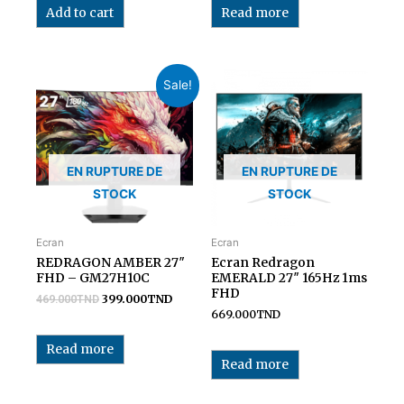
Add to cart
Read more
Sale!
EN RUPTURE DE
EN RUPTURE DE
STOCK
STOCK
Ecran
Ecran
REDRAGON AMBER 27″
Ecran Redragon
FHD – GM27H10C
EMERALD 27″ 165Hz 1ms
FHD
399.000
TND
469.000
TND
669.000
TND
Read more
Read more