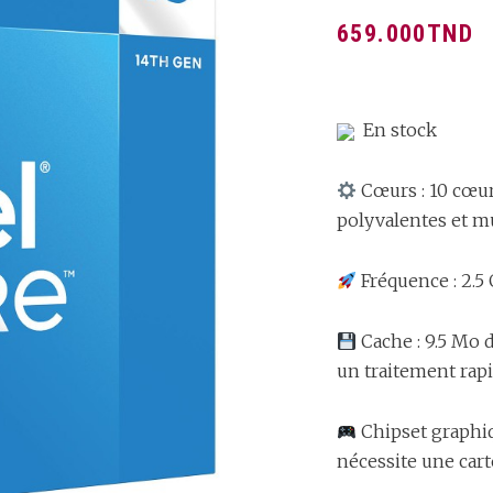
659.000
TND
En stock
Cœurs : 10 cœur
polyvalentes et m
Fréquence : 2.5
Cache : 9.5 Mo 
un traitement rap
Chipset graphiq
nécessite une car