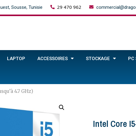
29 470 962
uest, Sousse, Tunisie
commercial@dragon
LAPTOP
ACCESSOIRES
STOCKAGE
PC
usqu’à 4.7 GHz)
Intel Core I