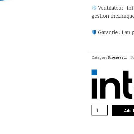
Ventilateur : I
gestion thermiqu
Garantie : 1 an 
Category
Processeur
B
Add 