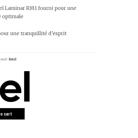
ntel Laminar RM1 fourni pour une
e optimale
pour une tranquillité d’esprit
rand:
Intel
to cart