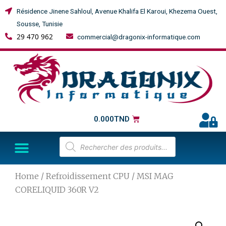
Résidence Jinene Sahloul, Avenue Khalifa El Karoui, Khezema Ouest,
Sousse, Tunisie
29 470 962
commercial@dragonix-informatique.com
0.000
TND
Home
/
Refroidissement CPU
/ MSI MAG
CORELIQUID 360R V2