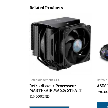
Related Products
Refroidissement CPU
Refroi
Refroidisseur Processeur
ASUS 
MASTERAIR MA624 STEALT
790.0
319.000
TND