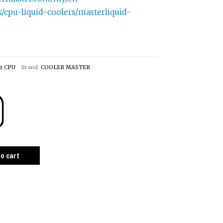
s/cpu-liquid-coolers/masterliquid-
t CPU
Brand:
COOLER MASTER
to cart