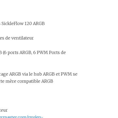
rs SickleFlow 120 ARGB
les de ventilateur
(6 ports ARGB, 6 PWM Ports de
airage ARGB via le hub ARGB et PWM se
arte mère compatible ARGB
teur
lermaster.com/my/en-