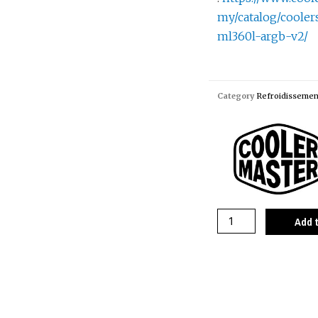
my/catalog/cooler
ml360l-argb-v2/
Category
Refroidissemen
Add 