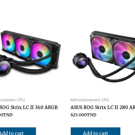
dissement CPU
Refroidissement CPU
ROG Strix LC II 360 ARGB
ASUS ROG Strix LC II 280 A
00
TND
625.000
TND
Add to cart
Add to cart