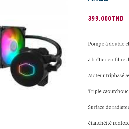
399.000
TND
Pompe à double 
à boîtier en fibre 
Moteur triphasé av
Triple caoutchouc
Surface de radiateu
étanchéité renfor