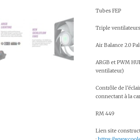
Tubes FEP
Triple ventilateu
Air Balance 2.0 Pa
ARGB et PWM HUB 
ventilateur)
Contrôle de l’écl
connectant à la c
RM 449
Lien site construc
:
https://www.coo