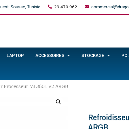
29 470 962
uest, Sousse, Tunisie
commercial@dragon
LAPTOP
ACCESSOIRES
STOCKAGE
PC
eur Processeur ML360L V2 ARGB
Refroidisse
ARGB