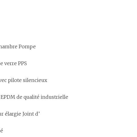
chambre Pompe
de verre PPS
ec pilote silencieux
 EPDM de qualité industrielle
r élargie Joint d’
cé