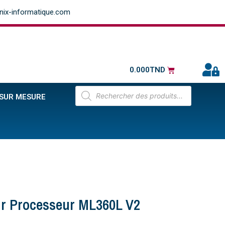
ix-informatique.com
0.000
TND
 SUR MESURE
ur Processeur ML360L V2