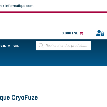
ix-informatique.com
0.000
TND
 SUR MESURE
ique CryoFuze