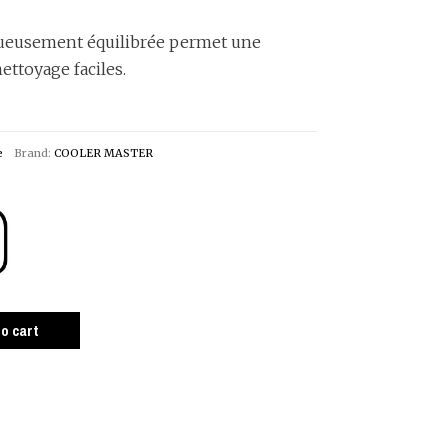
queusement équilibrée permet une
ettoyage faciles.
e
Brand:
COOLER MASTER
to cart