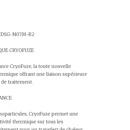
-NDSG-N07M-R2
QUE CRYOFUZE
ance CryoFuze, la toute nouvelle
rmique offrant une liaison supérieure
 de traitement.
ANCE
anoparticules, CryoFuze permet une
ivité thermique sur tous les
itement pour un transfert de chaleur