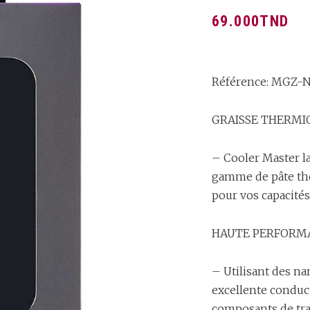
69.000
TND
Référence: MGZ
GRAISSE THERMI
– Cooler Master l
gamme de pâte the
pour vos capacités
HAUTE PERFORM
– Utilisant des n
excellente conduct
composants de tra