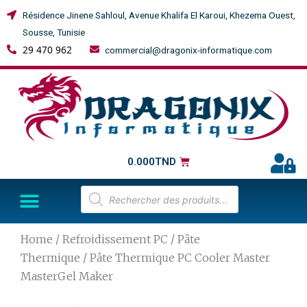
Résidence Jinene Sahloul, Avenue Khalifa El Karoui, Khezema Ouest,
Sousse, Tunisie
29 470 962
commercial@dragonix-informatique.com
0.000
TND
Home
/
Refroidissement PC
/
Pâte
Thermique
/ Pâte Thermique PC Cooler Master
MasterGel Maker