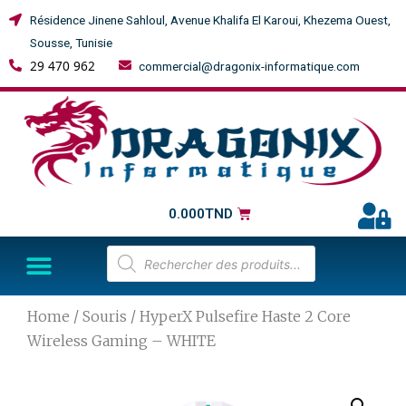
Résidence Jinene Sahloul, Avenue Khalifa El Karoui, Khezema Ouest,
Sousse, Tunisie
29 470 962
commercial@dragonix-informatique.com
0.000
TND
Home
/
Souris
/ HyperX Pulsefire Haste 2 Core
Wireless Gaming – WHITE