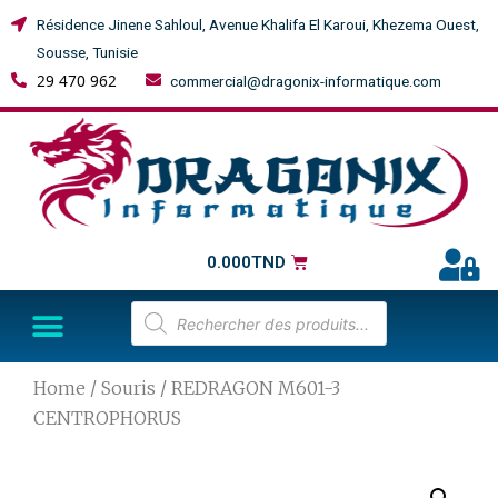
Résidence Jinene Sahloul, Avenue Khalifa El Karoui, Khezema Ouest,
Sousse, Tunisie
29 470 962
commercial@dragonix-informatique.com
0.000
TND
Home
/
Souris
/ REDRAGON M601-3
CENTROPHORUS