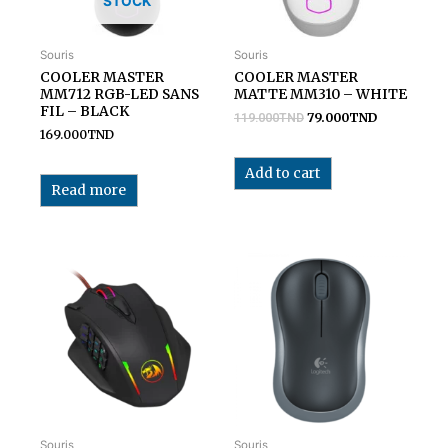
STOCK
Souris
Souris
COOLER MASTER
COOLER MASTER
MM712 RGB-LED SANS
MATTE MM310 – WHITE
FIL – BLACK
79.000
TND
119.000
TND
169.000
TND
Add to cart
Read more
Souris
Souris