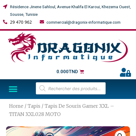
Résidence Jinene Sahloul, Avenue Khalifa El Karoui, Khezema Ouest,
Sousse, Tunisie
29 470 962
commercial@dragonix-informatique.com
0.000
TND
Home
/
Tapis
/ Tapis De Souris Gamer XXL –
TITAN XXL028 MOTO