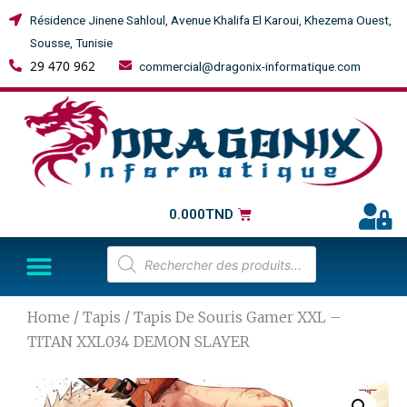
Résidence Jinene Sahloul, Avenue Khalifa El Karoui, Khezema Ouest,
Sousse, Tunisie
29 470 962
commercial@dragonix-informatique.com
0.000
TND
Home
/
Tapis
/ Tapis De Souris Gamer XXL –
TITAN XXL034 DEMON SLAYER