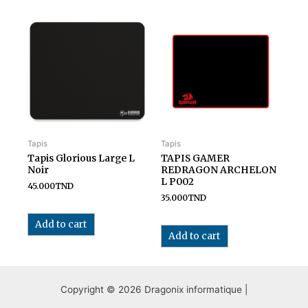
Tapis
Tapis
Tapis Glorious Large L
TAPIS GAMER
Noir
REDRAGON ARCHELON
L P002
45.000
TND
35.000
TND
Add to cart
Add to cart
Copyright © 2026 Dragonix informatique |