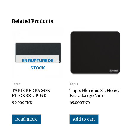
Related Products
EN RUPTURE DE
STOCK
Tapis
Tapis
TAPIS REDRAGON
Tapis Glorious XL Heavy
FLICK-3XL-P040
Extra Large Noir
99.000
TND
69.000
TND
Read more
Add to cart