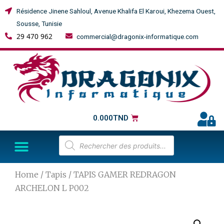
Résidence Jinene Sahloul, Avenue Khalifa El Karoui, Khezema Ouest,
Sousse, Tunisie
29 470 962
commercial@dragonix-informatique.com
0.000
TND
Home
/
Tapis
/ TAPIS GAMER REDRAGON
ARCHELON L P002