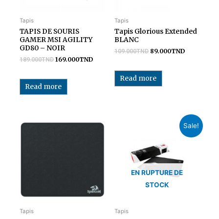
Tapis
Tapis
TAPIS DE SOURIS
Tapis Glorious Extended
GAMER MSI AGILITY
BLANC
GD80 – NOIR
89.000
TND
109.000
TND
169.000
TND
189.000
TND
Read more
Read more
Sale!
EN RUPTURE DE
STOCK
Tapis
Tapis