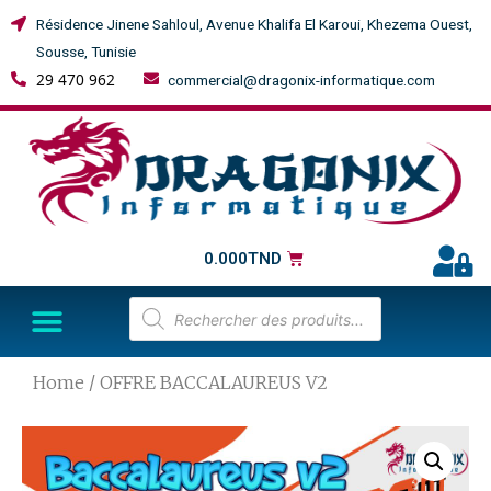
Résidence Jinene Sahloul, Avenue Khalifa El Karoui, Khezema Ouest,
Sousse, Tunisie
29 470 962
commercial@dragonix-informatique.com
0.000
TND
Home
/ OFFRE BACCALAUREUS V2