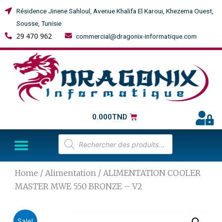
Résidence Jinene Sahloul, Avenue Khalifa El Karoui, Khezema Ouest,
Sousse, Tunisie
29 470 962
commercial@dragonix-informatique.com
0.000
TND
Home
/
Alimentation
/ ALIMENTATION COOLER
MASTER MWE 550 BRONZE – V2
Sale!