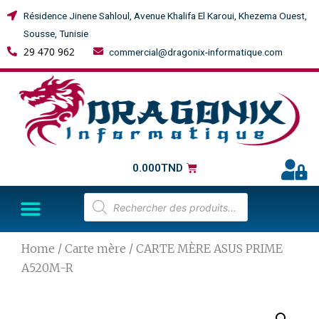
Résidence Jinene Sahloul, Avenue Khalifa El Karoui, Khezema Ouest,
Sousse, Tunisie
29 470 962
commercial@dragonix-informatique.com
0.000
TND
Home
/
Carte mère
/ CARTE MÈRE ASUS PRIME
A520M-R