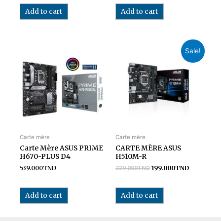
Add to cart
Add to cart
Sale!
Carte mère
Carte mère
Carte Mère ASUS PRIME
CARTE MÈRE ASUS
H670-PLUS D4
H510M-R
539.000
TND
199.000
TND
229.000
TND
Add to cart
Add to cart