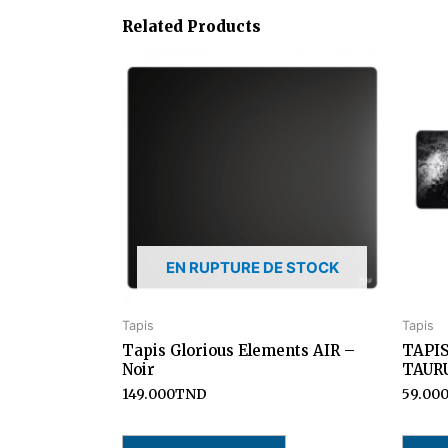
Related Products
EN RUPTURE DE STOCK
Tapis
Tapis
Tapis Glorious Elements AIR –
TAPI
Noir
TAURU
149.000
TND
59.00