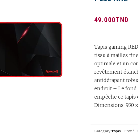
49.000
TND
Tapis gaming RED
tissu à mailles fi
optimale et un con
revêtement étanc
antidérapant robus
endroit – Le fond
empêche ce tapis 
Dimensions: 930 x
Category
Tapis
Brand: