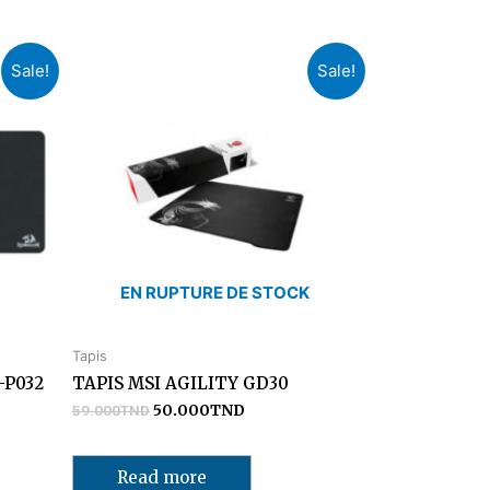
Sale!
Sale!
EN RUPTURE DE STOCK
Tapis
-P032
TAPIS MSI AGILITY GD30
59.000
TND
50.000
TND
Read more