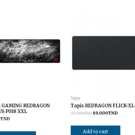
Tapis
S GAMING REDRAGON
Tapis REDRAGON FLICK-XL
S P018 XXL
79.000
TND
69.000
TND
0
TND
Add to cart